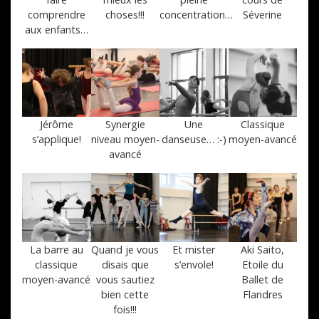
comprendre
choses!!!
concentration…
Séverine
aux enfants…
Jérôme
Synergie
Une
Classique
s’applique!
niveau moyen-
danseuse… :-)
moyen-avancé
avancé
La barre au
Quand je vous
Et mister
Aki Saito,
classique
disais que
s’envole!
Etoile du
moyen-avancé
vous sautiez
Ballet de
bien cette
Flandres
fois!!!