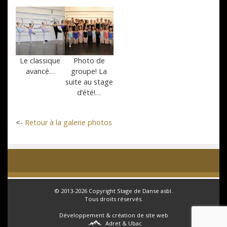
Le classique
Photo de
avancé…
groupe! La
suite au stage
d’été!…
<-
Retour à la galerie photos
© 2013-2026 Copyright
Stage de Danse
asbl.
Tous droits réservés.
Développement & création de site web
Adret & Ubac