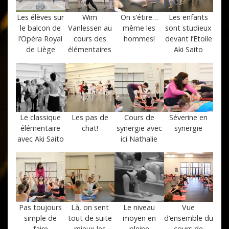
Les élèves sur
Wim
On s’étire…
Les enfants
le balcon de
Vanlessen au
même les
sont studieux
l’Opéra Royal
cours des
hommes!
devant l’Etoile
de Liège
élémentaires
Aki Saito
Le classique
Les pas de
Cours de
Séverine en
élémentaire
chat!
synergie avec
synergie
avec Aki Saito
ici Nathalie
Pas toujours
Là, on sent
Le niveau
Vue
simple de
tout de suite
moyen en
d’ensemble du
faire
mieux les
pleine
cours de