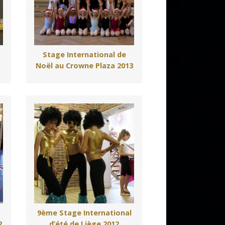
Stage International de
Noël au Crowne Plaza 2013
9ème Stage International
2
d’été de Liège 2012