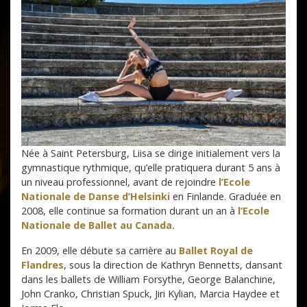
Née à Saint Petersburg, Liisa se dirige initialement vers la
gymnastique rythmique, qu’elle pratiquera durant 5 ans à
un niveau professionnel, avant de rejoindre
l’Ecole
Nationale de Danse d’Helsinki
en Finlande. Graduée en
2008, elle continue sa formation durant un an à
l’Ecole
Nationale de Ballet au Canada.
En 2009, elle débute sa carrière au
Ballet Royal de
Flandres
, sous la direction de Kathryn Bennetts, dansant
dans les ballets de William Forsythe, George Balanchine,
John Cranko, Christian Spuck, Jiri Kylian, Marcia Haydee et