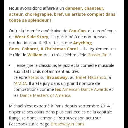
Nous avons donc affaire à un
danseur, chanteur,
acteur, chorégraphe, bref, un artiste complet dans
toute sa splendeur !
Outre la tournée américaine de
Can-Can
, et européenne
de
West Side Story
, il a participé à de nombreuses
productions au théâtre telles que
Anything
Goes
,
Cabaret
,
A Christmas Carol
,… Il a également eu
le rôle de
William
de la très célèbre série
Gossip Girl
!!!
Il enseigne le classique, le jazz et la comédie musicale
aux Etats-Unis notamment au très
célèbre
Steps
sur
Broadway
, au
Ballet Hispanico
, à
l’
AMDA
. Il a été jury dans un grand nombre de
compétitions comme
les
American Dance Awards
et
les
Dance Master’s of America
.
Michaël s’est expatrié à Paris depuis septembre 2014, il
dispense ses cours dans plusieurs écoles de la capitale
française dont Harmonic. Retrouvez son actu sur
Facebook sur la page
Broadway in Paris