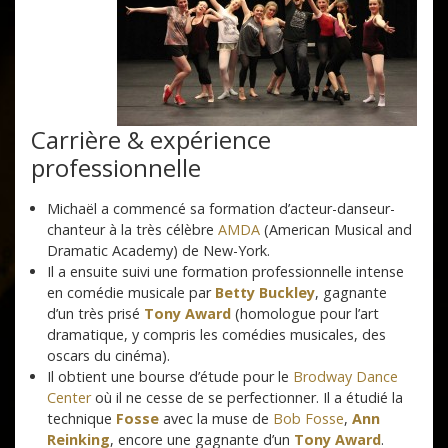
Carrière & expérience
professionnelle
Michaël a commencé sa formation d’acteur-danseur-
chanteur à la très célèbre
AMDA
(American Musical and
Dramatic Academy) de New-York.
Il a ensuite suivi une formation professionnelle intense
en comédie musicale par
Betty Buckley
, gagnante
d’un très prisé
Tony Award
(homologue pour l’art
dramatique, y compris les comédies musicales, des
oscars du cinéma).
Il obtient une bourse d’étude pour le
Brodway Dance
Center
où il ne cesse de se perfectionner. Il a étudié la
technique
Fosse
avec la muse de
Bob Fosse
,
Ann
Reinking
, encore une gagnante d’un
Tony Award
.