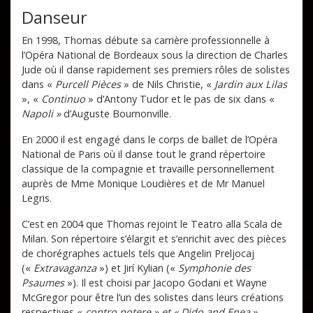
Danseur
En 1998, Thomas débute sa carrière professionnelle à
l’Opéra National de Bordeaux sous la direction de Charles
Jude où il danse rapidement ses premiers rôles de solistes
dans «
Purcell Pièces
» de Nils Christie, «
Jardin aux Lilas
», «
Continuo
» d’Antony Tudor et le pas de six dans «
Napoli »
d’Auguste Bournonville.
En 2000 il est engagé dans le corps de ballet de l’Opéra
National de Paris où il danse tout le grand répertoire
classique de la compagnie et travaille personnellement
auprès de Mme Monique Loudières et de Mr Manuel
Legris.
C’est en 2004 que Thomas rejoint le Teatro alla Scala de
Milan. Son répertoire s’élargit et s’enrichit avec des pièces
de chorégraphes actuels tels que Angelin Preljocaj
(«
Extravaganza
») et Jirí Kylian («
Symphonie des
Psaumes
»). Il est choisi par Jacopo Godani et Wayne
McGregor pour être l’un des solistes dans leurs créations
respectives «
contro potere » et « Dido and Enea
».