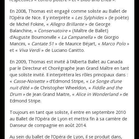
En 2008, Thomas est engagé comme soliste au Ballet de
l’Opéra de Nice. Il y interprète «
Les Sylphides
» (le poète)
de Michel Fokine, «
Allegro Brillante
» de George
Balanchine, «
Conservatoire
» (Maître de Ballet)
d’Auguste Bournonville «
La Campanella
» de Giorgio
Mancini, «
Cantate 51
» de Maurice Béjart, «
Marco Polo
»
et «
Viva Verdi
» de Luciano Canitto.
En 2009, Thomas est invité à l’Alberta Ballet au Canada
par le Directeur et Chorégraphe Jean Grand Maître en tant
que soliste invité. Il interprètera les rôles principaux dans :
«
Casse-Noisette »
d’Edmond Stripe, «
Le Songe d’une
nuit d’été »
de Christopher Wheeldon, «
Fiddle and the
Drum »
de Jean Grand Maitre, «
Alice in Wonderland »
de
Edmond Stripe.
Toujours en tant que soliste, il entre en septembre 2010
au Ballet de l’Opéra de Lyon et mettra fin à sa carrière de
Danseur de compagnie en août 2014.
Au sein du ballet de l’Opéra de Lyon, il se produit dans,