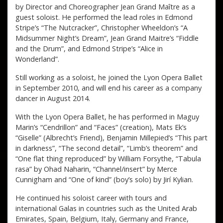
by Director and Choreographer Jean Grand Maître as a
guest soloist. He performed the lead roles in Edmond
Stripe’s “The Nutcracker”, Christopher Wheeldon’s “A
Midsummer Night’s Dream”, Jean Grand Maitre’s “Fiddle
and the Drum”, and Edmond Stripe’s “Alice in
Wonderland”.
Still working as a soloist, he joined the Lyon Opera Ballet
in September 2010, and will end his career as a company
dancer in August 2014.
With the Lyon Opera Ballet, he has performed in Maguy
Marin’s “Cendrillon” and “Faces” (creation), Mats Ek’s
“Giselle” (Albrecht’s Friend), Benjamin Millepied’s “This part
in darkness”, “The second detail”, “Limb’s theorem” and
“One flat thing reproduced” by William Forsythe, “Tabula
rasa” by Ohad Naharin, “Channel/insert” by Merce
Cunnigham and “One of kind” (boy’s solo) by Jirí Kylian.
He continued his soloist career with tours and
international Galas in countries such as the United Arab
Emirates, Spain, Belgium, Italy, Germany and France,