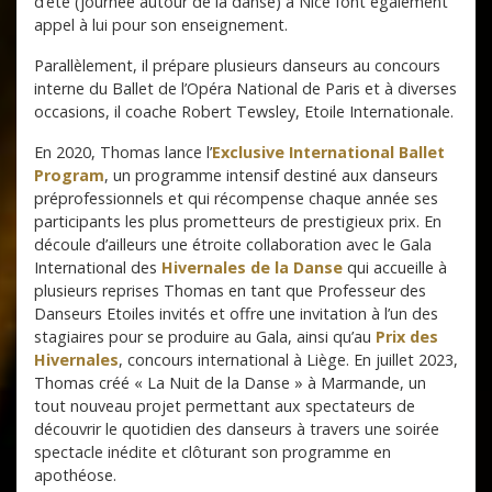
d’été (journée autour de la danse) à Nice font également
appel à lui pour son enseignement.
Parallèlement, il prépare plusieurs danseurs au concours
interne du Ballet de l’Opéra National de Paris et à diverses
occasions, il coache Robert Tewsley, Etoile Internationale.
En 2020, Thomas lance l’
Exclusive International Ballet
Program
, un programme intensif destiné aux danseurs
préprofessionnels et qui récompense chaque année ses
participants les plus prometteurs de prestigieux prix. En
découle d’ailleurs une étroite collaboration avec le Gala
International des
Hivernales de la Danse
qui accueille à
plusieurs reprises Thomas en tant que Professeur des
Danseurs Etoiles invités et offre une invitation à l’un des
stagiaires pour se produire au Gala, ainsi qu’au
Prix des
Hivernales
, concours international à Liège. En juillet 2023,
Thomas créé « La Nuit de la Danse » à Marmande, un
tout nouveau projet permettant aux spectateurs de
découvrir le quotidien des danseurs à travers une soirée
spectacle inédite et clôturant son programme en
apothéose.