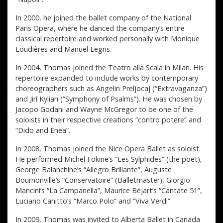
In 2000, he joined the ballet company of the National
Paris Opera, where he danced the company’s entire
classical repertoire and worked personally with Monique
Loudières and Manuel Legris.
In 2004, Thomas joined the Teatro alla Scala in Milan. His
repertoire expanded to include works by contemporary
choreographers such as Angelin Preljocaj (“Extravaganza”)
and Jirí Kylian (“Symphony of Psalms”). He was chosen by
Jacopo Godani and Wayne McGregor to be one of the
soloists in their respective creations “contro potere” and
“Dido and Enea”.
In 2008, Thomas joined the Nice Opera Ballet as soloist.
He performed Michel Fokine’s “Les Sylphides” (the poet),
George Balanchine’s “Allegro Brillante”, Auguste
Bournonville’s “Conservatoire” (Balletmaster), Giorgio
Mancini’s “La Campanella”, Maurice Béjart’s “Cantate 51”,
Luciano Canitto’s “Marco Polo” and “Viva Verdi”.
In 2009, Thomas was invited to Alberta Ballet in Canada