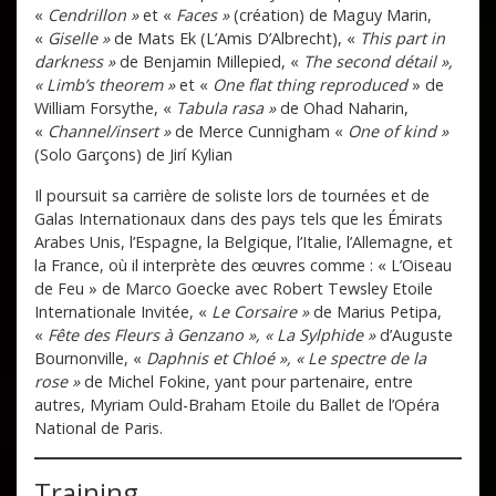
«
Cendrillon »
et «
Faces »
(création) de Maguy Marin,
«
Giselle »
de Mats Ek (L’Amis D’Albrecht), «
This part in
darkness »
de Benjamin Millepied, «
The second détail »,
« Limb’s theorem »
et «
One flat thing reproduced
» de
William Forsythe, «
Tabula rasa »
de Ohad Naharin,
«
Channel/insert »
de Merce Cunnigham «
One of kind »
(Solo Garçons) de Jirí Kylian
Il poursuit sa carrière de soliste lors de tournées et de
Galas Internationaux dans des pays tels que les Émirats
Arabes Unis, l’Espagne, la Belgique, l’Italie, l’Allemagne, et
la France, où il interprète des œuvres comme : « L’Oiseau
de Feu » de Marco Goecke avec Robert Tewsley Etoile
Internationale Invitée, «
Le Corsaire »
de
Marius Petipa,
«
Fête des Fleurs à Genzano », « La Sylphide »
d’Auguste
Bournonville, «
Daphnis et Chloé », « Le spectre de la
rose »
de
Michel Fokine, yant pour partenaire, entre
autres, Myriam Ould-Braham Etoile du Ballet de l’Opéra
National de Paris.
Training