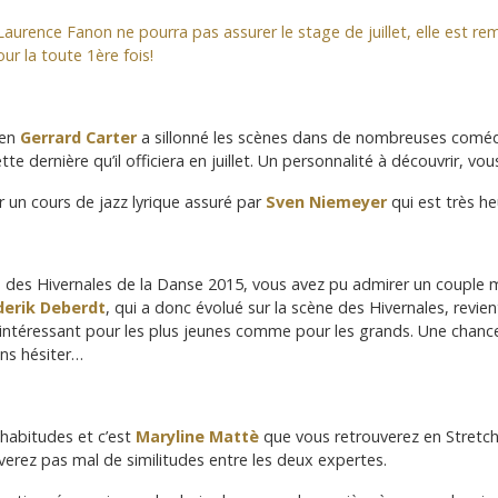
Laurence Fanon ne pourra pas assurer le stage de juillet, elle est r
ur la toute 1ère fois!
ien
Gerrard Carter
a sillonné les scènes dans de nombreuses comédie
te dernière qu’il officiera en juillet. Un personnalité à découvrir, vou
 un cours de jazz lyrique assuré par
Sven Niemeyer
qui est très he
la des Hivernales de la Danse 2015, vous avez pu admirer un couple 
derik Deberdt
, qui a donc évolué sur la scène des Hivernales, revien
t intéressant pour les plus jeunes comme pour les grands. Une chance 
ans hésiter…
 habitudes et c’est
Maryline Mattè
que vous retrouverez en Stretc
rez pas mal de similitudes entre les deux expertes.