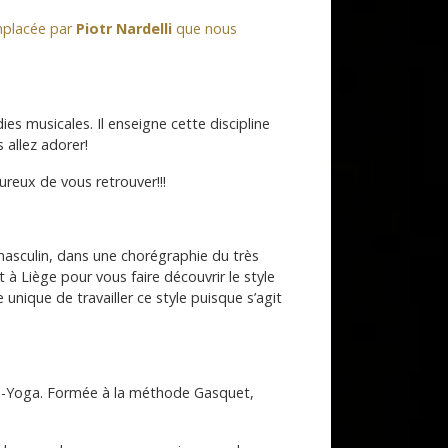
emplacée par
Piotr Nardelli
que nous
s musicales. Il enseigne cette discipline
s allez adorer!
ureux de vous retrouver!!!
masculin, dans une chorégraphie du très
t à Liège pour vous faire découvrir le style
unique de travailler ce style puisque s’agit
h-Yoga. Formée à la méthode Gasquet,