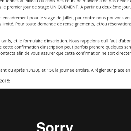
es mentionnés au niveau du choix des cours de manière à ne pas devoi
urs le premier jour de stage UNIQUEMENT. A partir du deuxième jour, 
c encadrement pour le stage de juillet, par contre nous pouvons v
ès limité. Pour toute demande de renseignements, et/ou réservation
s tarifs, et le formulaire d’inscription. Nous rappelons qu’il faut d’
ue cette confirmation d’inscription peut parfois prendre quelques sema
ontacts afin de vous assurer que cette confirmation ne soit directe
ant ou après 13h30), et 15€ la journée entière. A régler sur place 
 2015: