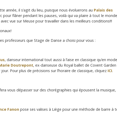
tte année, il s’agit du lieu, puisque nous évoluerons au
Palais des
rc pour flâner pendant les pauses, voilà qui va plaire à tout le mond
vec vue sur Meuse pour travailler dans les meilleurs conditions!!!
ionaux!
 les professeurs que Stage de Danse a choisi pour vous :
lus
, danseur international tout aussi à l’aise en classique qu’en moder
Marie Doutrepont
, ex-danseuse du Royal ballet de Covent Garden
jour. Pour plus de précisions sur l’horaire de classique, cliquez
ICI
.
era vous dépasser sur des chorégraphies qui épousent la musique, u
nce Fanon
pose ses valises à Liège pour une méthode de barre à ter