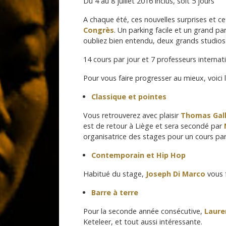
Du 4 au 8 juillet 2016 inclus, soit 5 jours
A chaque été, ces nouvelles surprises et ce
Congrès
. Un parking facile et un grand pa
oubliez bien entendu, deux grands studios a
14 cours par jour et 7 professeurs internat
Pour vous faire progresser au mieux, voici
Classique et pointes
Vous retrouverez avec plaisir
Thomas Gal
est de retour à Liège et sera secondé par
organisatrice des stages pour un cours par 
Contemporain et Hip Hop
Habitué du stage,
Joseph Di Marco
vous f
Barre à terre
Pour la seconde année consécutive,
Laure
Keteleer, et tout aussi intéressante.