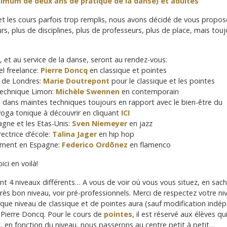
nimum de deux ans de pratique de la danse) et adultes
et les cours parfois trop remplis, nous avons décidé de vous propos
rs, plus de disciplines, plus de professeurs, plus de place, mais touj
, et au service de la danse, seront au rendez-vous:
l freelance:
Pierre Doncq
en classique et pointes
 de Londres:
Marie Doutrepont
pour le classique et les pointes
 technique Limon:
Michèle Swennen
en contemporain
e dans maintes techniques toujours en rapport avec le bien-être du
oga tonique à découvrir en cliquant
ICI
agne et les Etas-Unis:
Sven Niemeyer
en jazz
ectrice d’école:
Talina Jager
en hip hop
alement en Espagne:
Federico Ordõnez
en flamenco
ci en voilà!
nant 4 niveaux différents… A vous de voir où vous vous situez, en sac
rès bon niveau, voir pré-professionnels. Merci de respectez votre niv
aque niveau de classique et de pointes aura (sauf modification ind
 Pierre Doncq. Pour le cours de
pointes
, il est réservé aux élèves 
t, en fonction du niveau, nous passerons au centre petit à petit…