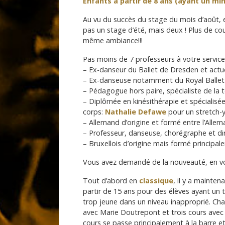
Enfants à partir de 8 ans (ayant un mi
Au vu du succès du stage du mois d’août, 
pas un stage d’été, mais deux ! Plus de cou
même ambiance!!!
Pas moins de 7 professeurs à votre service
– Ex-danseur du Ballet de Dresden et actue
– Ex-danseuse notamment du Royal Ballet
– Pédagogue hors paire, spécialiste de la
– Diplômée en kinésithérapie et spécialisé
corps:
Nathalie Defawe
pour un stretch-y
– Allemand d’origine et formé entre l’Allem
– Professeur, danseuse, chorégraphe et dir
– Bruxellois d’origine mais formé princip
Vous avez demandé de la nouveauté, en voi
Tout d’abord en
classique
, il y a mainte
partir de 15 ans pour des élèves ayant un t
trop jeune dans un niveau inapproprié. Ch
avec Marie Doutrepont et trois cours avec
cours se passe principalement à la barre e