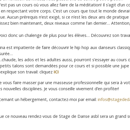
’est pas un cours où vous allez faire de la méditation! Il s’agit d’un
t en respectant votre corps. C’est un cours que tout le monde devrait
que. Aucun prérequis n’est exigé, si ce n’est les deux ans de pratiqu
aissez bien maintenant, deux niveaux comme l’an dernier… Attention
, voici donc un chalenge de plus pour les élèves… Découvrez son trava
lina est impatiente de faire découvrir le hip hop aux danseurs classiqu
ssurée…
…chaude, les ados et les adultes aussi, pourront s’essayer au cours
 petits talons sont demandées pour ce cours et si possible une jup
explique son travail: cliquez
ICI
té de vous faire masser par une masseuse professionnelle qui sera à vo
s nouvelles disciplines. Je vous conseille vivement d’en profiter!
cernant un hébergement, contactez-moi par email:
infos@stageded
e ce nouveau rendez-vous de Stage de Danse asbl sera un grand succè