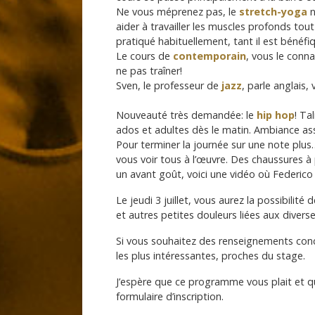
Ne vous méprenez pas, le
stretch-yoga
n
aider à travailler les muscles profonds tou
pratiqué habituellement, tant il est bénéfi
Le cours de
contemporain
, vous le conn
ne pas traîner!
Sven, le professeur de
jazz
, parle anglais
Nouveauté très demandée: le
hip hop
! Ta
ados et adultes dès le matin. Ambiance a
Pour terminer la journée sur une note plus
vous voir tous à l’œuvre. Des chaussures à
un avant goût, voici une vidéo où Federico 
Le jeudi 3 juillet, vous aurez la possibili
et autres petites douleurs liées aux diverse
Si vous souhaitez des renseignements con
les plus intéressantes, proches du stage.
J’espère que ce programme vous plait et qu
formulaire d’inscription.