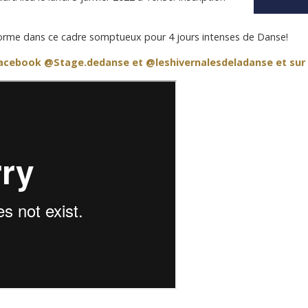
 forme dans ce cadre somptueux pour 4 jours intenses de Danse!
 Facebook
@Stage.dedanse
et
@leshivernalesdeladanse
et sur