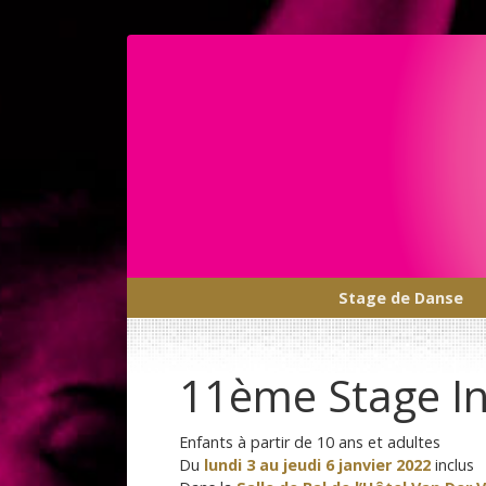
Stage de Danse
Main Navigation
11ème Stage In
Enfants à partir de 10 ans et adultes
Du
lundi 3 au jeudi 6 janvier 2022
inclus