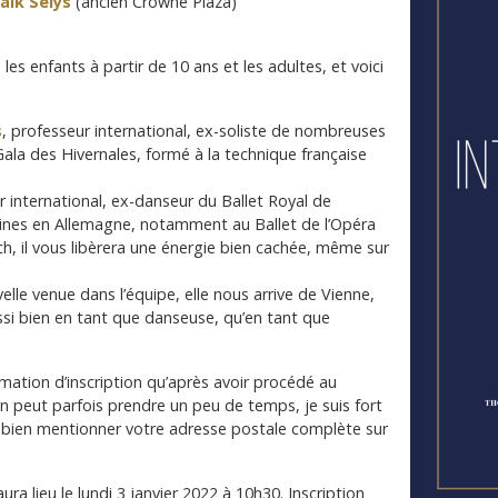
Valk Sélys
(ancien Crowne Plaza)
les enfants à partir de 10 ans et les adultes, et voici
s
, professeur international, ex-soliste de nombreuses
ala des Hivernales, formé à la technique française
r international, ex-danseur du Ballet Royal de
nes en Allemagne, notamment au Ballet de l’Opéra
h, il vous libèrera une énergie bien cachée, même sur
velle venue dans l’équipe, elle nous arrive de Vienne,
ssi bien en tant que danseuse, qu’en tant que
rmation d’inscription qu’après avoir procédé au
n peut parfois prendre un peu de temps, je suis fort
 bien mentionner votre adresse postale complète sur
ura lieu le lundi 3 janvier 2022 à 10h30. Inscription