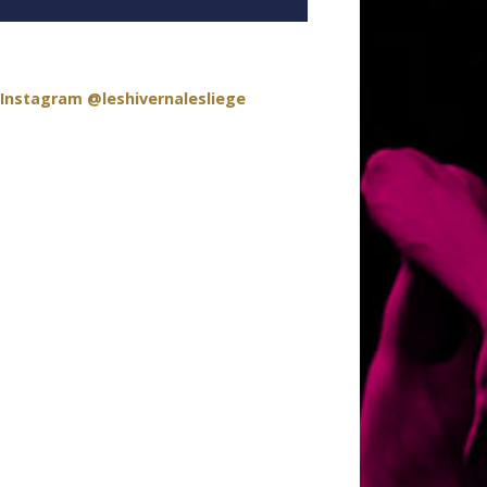
 Instagram
@leshivernalesliege