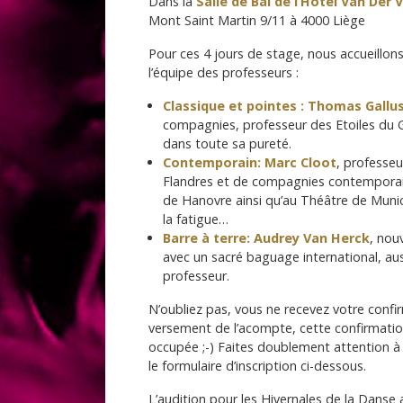
Dans la
Salle de Bal de l’Hôtel Van Der 
Mont Saint Martin 9/11 à 4000 Liège
Pour ces 4 jours de stage, nous accueillons 
l’équipe des professeurs :
Classique et pointes :
Thomas Gallu
compagnies, professeur des Etoiles du G
dans toute sa pureté.
Contemporain:
Marc Cloot
, professeu
Flandres et de compagnies contemporai
de Hanovre ainsi qu’au Théâtre de Munic
la fatigue…
Barre à terre:
Audrey Van Herck
, nou
avec un sacré baguage international, au
professeur.
N’oubliez pas, vous ne recevez votre confi
versement de l’acompte, cette confirmatio
occupée ;-) Faites doublement attention à
le formulaire d’inscription ci-dessous.
L’audition pour les Hivernales de la Danse a